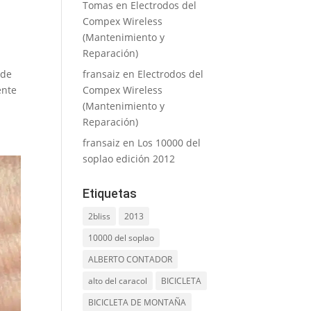
Tomas
en
Electrodos del
Compex Wireless
(Mantenimiento y
Reparación)
fransaiz
en
Electrodos del
 de
Compex Wireless
ente
(Mantenimiento y
Reparación)
fransaiz
en
Los 10000 del
soplao edición 2012
Etiquetas
2bliss
2013
10000 del soplao
ALBERTO CONTADOR
alto del caracol
BICICLETA
BICICLETA DE MONTAÑA