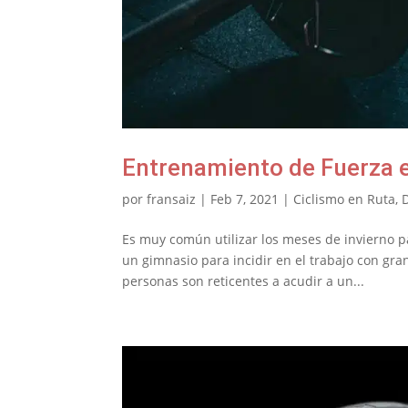
Entrenamiento de Fuerza
por
fransaiz
|
Feb 7, 2021
|
Ciclismo en Ruta
,
Es muy común utilizar los meses de invierno 
un gimnasio para incidir en el trabajo con gr
personas son reticentes a acudir a un...