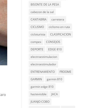
BISONTE DE LA PESA
cabezon de la sal
CANTABRIA
carretera
CICLISMO
ciclismo en ruta
cicloturista
CLASIFICACION
compex
CONSEJOS
DEPORTE
EDGE 810
electroestimulacion
electroestimulador
ENTRENAMIENTO
FROOME
GARMIN
garmin 810
garmin edge 810
haztevisible
JACA
laro
s
JUANJO COBO