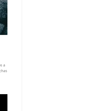
os a
uchas