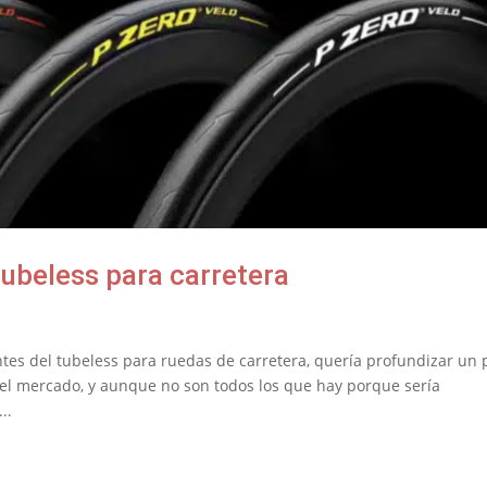
ubeless para carretera
ntes del tubeless para ruedas de carretera, quería profundizar un 
 el mercado, y aunque no son todos los que hay porque sería
..