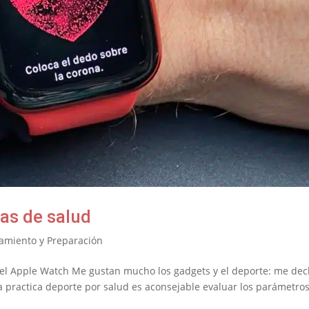
as de salud
amiento y Preparación
 el Apple Watch Me gustan mucho los gadgets y el deporte: me dec
practica deporte por salud es aconsejable evaluar los parámetro