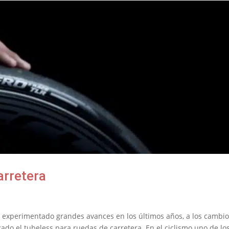
arretera
an experimentado grandes avances en los últimos años, a los cambi
zado el tubeless para ruedas de carretera. En el ciclismo uno de lo