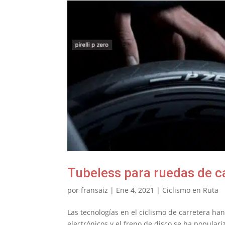
Tubeless para ruedas de c
por
fransaiz
|
Ene 4, 2021
|
Ciclismo en Ruta
Las tecnologías en el ciclismo de carretera h
electrónicos y el freno de disco se ha populari