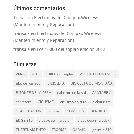
Últimos comentarios
Tomas
en
Electrodos del Compex Wireless
(Mantenimiento y Reparación)
fransaiz
en
Electrodos del Compex Wireless
(Mantenimiento y Reparación)
fransaiz
en
Los 10000 del soplao edición 2012
Etiquetas
2bliss
2013
10000 del soplao
ALBERTO CONTADOR
alto del caracol
BICICLETA
BICICLETA DE MONTAÑA
BISONTE DE LA PESA
cabezon de la sal
CANTABRIA
carretera
CICLISMO
ciclismo en ruta
cicloturista
CLASIFICACION
compex
CONSEJOS
DEPORTE
EDGE 810
electroestimulacion
electroestimulador
ENTRENAMIENTO
FROOME
GARMIN
garmin 810