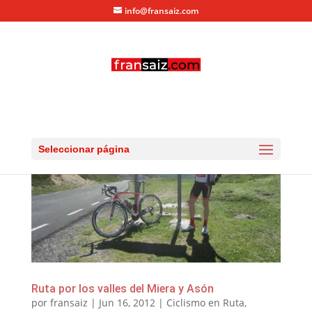
info@fransaiz.com
Seleccionar página
Ruta por los valles del Miera y Asón
por
fransaiz
|
Jun 16, 2012
|
Ciclismo en Ruta
,