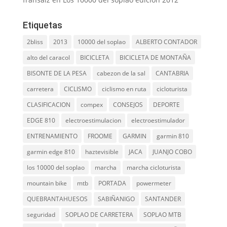
Etiquetas
2bliss
2013
10000 del soplao
ALBERTO CONTADOR
alto del caracol
BICICLETA
BICICLETA DE MONTAÑA
BISONTE DE LA PESA
cabezon de la sal
CANTABRIA
carretera
CICLISMO
ciclismo en ruta
cicloturista
CLASIFICACION
compex
CONSEJOS
DEPORTE
EDGE 810
electroestimulacion
electroestimulador
ENTRENAMIENTO
FROOME
GARMIN
garmin 810
garmin edge 810
haztevisible
JACA
JUANJO COBO
los 10000 del soplao
marcha
marcha cicloturista
mountain bike
mtb
PORTADA
powermeter
QUEBRANTAHUESOS
SABIÑANIGO
SANTANDER
seguridad
SOPLAO DE CARRETERA
SOPLAO MTB