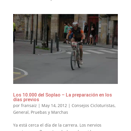
Los 10.000 del Soplao – La preparación en los
días previos
por
fransaiz
|
May 14, 2012
|
Consejos Cicloturistas
,
General
,
Pruebas y Marchas
Ya está cerca el día de la carrera. Los nervios