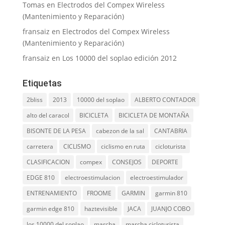
Tomas
en
Electrodos del Compex Wireless
(Mantenimiento y Reparación)
fransaiz
en
Electrodos del Compex Wireless
(Mantenimiento y Reparación)
fransaiz
en
Los 10000 del soplao edición 2012
Etiquetas
2bliss
2013
10000 del soplao
ALBERTO CONTADOR
alto del caracol
BICICLETA
BICICLETA DE MONTAÑA
BISONTE DE LA PESA
cabezon de la sal
CANTABRIA
carretera
CICLISMO
ciclismo en ruta
cicloturista
CLASIFICACION
compex
CONSEJOS
DEPORTE
EDGE 810
electroestimulacion
electroestimulador
ENTRENAMIENTO
FROOME
GARMIN
garmin 810
garmin edge 810
haztevisible
JACA
JUANJO COBO
los 10000 del soplao
marcha
marcha cicloturista