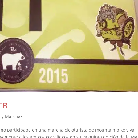
TB
 y Marchas
no participaba en una marcha cicloturista de mountain bike y ya
evamente a los amigos corraliegos en su ya quinta edición de la M