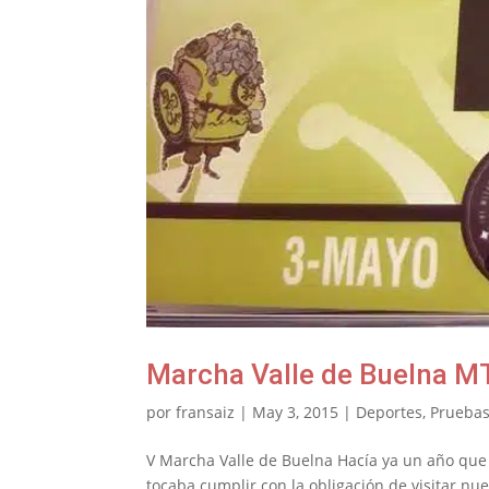
Marcha Valle de Buelna M
por
fransaiz
|
May 3, 2015
|
Deportes
,
Pruebas
V Marcha Valle de Buelna Hacía ya un año que 
tocaba cumplir con la obligación de visitar nu