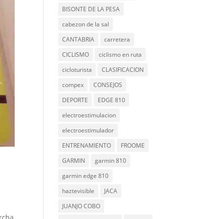
BISONTE DE LA PESA
cabezon de la sal
CANTABRIA
carretera
CICLISMO
ciclismo en ruta
cicloturista
CLASIFICACION
compex
CONSEJOS
DEPORTE
EDGE 810
electroestimulacion
electroestimulador
ENTRENAMIENTO
FROOME
GARMIN
garmin 810
garmin edge 810
haztevisible
JACA
JUANJO COBO
archa