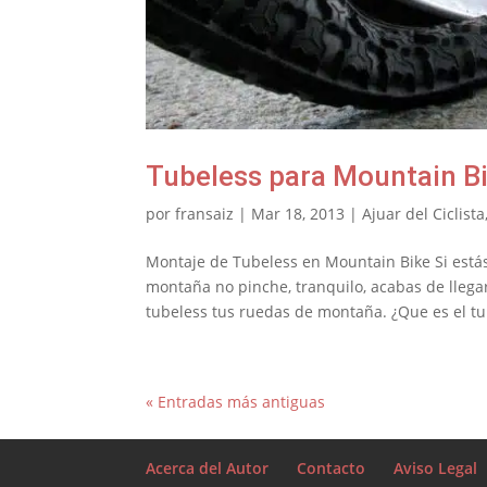
Tubeless para Mountain B
por
fransaiz
|
Mar 18, 2013
|
Ajuar del Ciclista
Montaje de Tubeless en Mountain Bike Si está
montaña no pinche, tranquilo, acabas de llegar
tubeless tus ruedas de montaña. ¿Que es el tub
« Entradas más antiguas
Acerca del Autor
Contacto
Aviso Legal