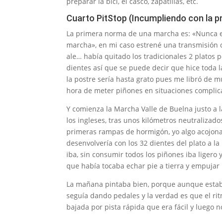
preparar la bici, el casco, zapatillas, etc.
Cuarto PitStop (Incumpliendo con la 
La primera norma de una marcha es: «Nunca e
marcha», en mi caso estrené una transmisió
ale… había quitado los tradicionales 2 platos
dientes así que se puede decir que hice toda 
la postre sería hasta grato pues me libró de 
hora de meter piñones en situaciones complic
Y comienza la Marcha Valle de Buelna justo a
los ingleses, tras unos kilómetros neutralizad
primeras rampas de hormigón, yo algo acojon
desenvolvería con los 32 dientes del plato a 
iba, sin consumir todos los piñones iba ligero
que había tocaba echar pie a tierra y empujar
La mañana pintaba bien, porque aunque estab
seguía dando pedales y la verdad es que el r
bajada por pista rápida que era fácil y luego