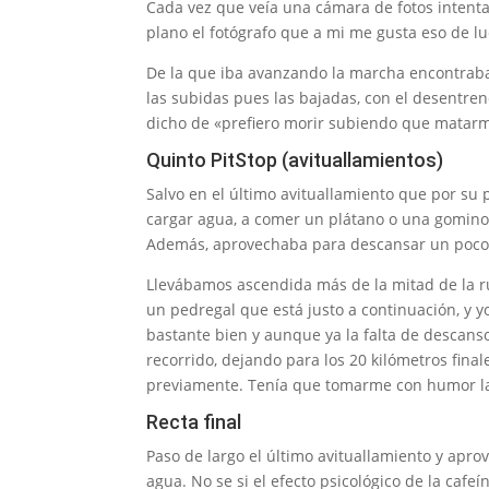
Cada vez que veía una cámara de fotos intent
plano el fotógrafo que a mi me gusta eso de l
De la que iba avanzando la marcha encontrab
las subidas pues las bajadas, con el desentr
dicho de «prefiero morir subiendo que matar
Quinto PitStop (avituallamientos)
Salvo en el último avituallamiento que por su 
cargar agua, a comer un plátano o una gominol
Además, aprovechaba para descansar un poco la
Llevábamos ascendida más de la mitad de la ru
un pedregal que está justo a continuación, y y
bastante bien y aunque ya la falta de descans
recorrido, dejando para los 20 kilómetros fin
previamente. Tenía que tomarme con humor la m
Recta final
Paso de largo el último avituallamiento y ap
agua. No se si el efecto psicológico de la caf