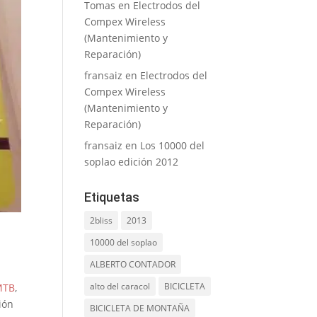
Tomas
en
Electrodos del
Compex Wireless
(Mantenimiento y
Reparación)
fransaiz
en
Electrodos del
Compex Wireless
(Mantenimiento y
Reparación)
fransaiz
en
Los 10000 del
soplao edición 2012
Etiquetas
2bliss
2013
10000 del soplao
ALBERTO CONTADOR
alto del caracol
BICICLETA
MTB
,
ión
BICICLETA DE MONTAÑA