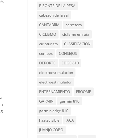
e,
BISONTE DE LA PESA
cabezon de la sal
CANTABRIA
carretera
CICLISMO
ciclismo en ruta
cicloturista
CLASIFICACION
compex
CONSEJOS
DEPORTE
EDGE 810
electroestimulacion
electroestimulador
ENTRENAMIENTO
FROOME
la
GARMIN
garmin 810
da.
garmin edge 810
85
haztevisible
JACA
JUANJO COBO