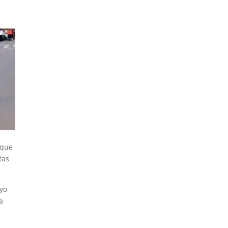
 que
tas
 yo
a