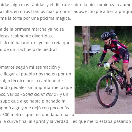
bidas algo más rápidas y el disfrute sobre la bici comienza a aume
stilla, en otros tramos más pronunciados, echo pie a tierra porq
rme la torta por una pócima mágica.
ía de la primera marcha ya no se
leras realmente divertidas,
sfruté bajando, ni yo me creía que
d de un riachuelo de piedras
ómetros según mi estimación y
e llegar al pueblo nos meten por un
 algo técnico por la cantidad de
dando pedales sin importarme lo que
co, varios
«clonc! clonc! clonc!»
y un
supe que algo había pinchado mi
 taponó algo y me dejó con poco más
los 500 metros que me quedaban hasta
n la curva final al sprint y la verdad… es que me lo estaba pasando