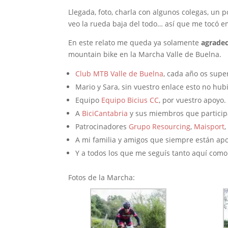
Llegada, foto, charla con algunos colegas, un 
veo la rueda baja del todo… así que me tocó e
En este relato me queda ya solamente
agrade
mountain bike en la Marcha Valle de Buelna.
Club MTB Valle de Buelna
, cada año os supe
Mario y Sara, sin vuestro enlace esto no hubi
Equipo
Equipo Bicius CC
, por vuestro apoyo.
A
BiciCantabria
y sus miembros que particip
Patrocinadores
Grupo Resourcing
,
Maisport
A mi familia y amigos que siempre están ap
Y a todos los que me seguís tanto aquí com
Fotos de la Marcha: