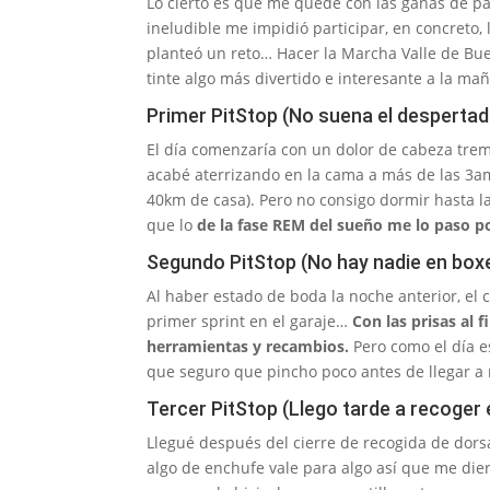
Lo cierto es que me quedé con las ganas de pa
ineludible me impidió participar, en concreto,
planteó un reto… Hacer la Marcha Valle de Bu
tinte algo más divertido e interesante a la m
Primer PitStop (No suena el despertad
El día comenzaría con un dolor de cabeza tre
acabé aterrizando en la cama a más de las 3am
40km de casa). Pero no consigo dormir hasta l
que lo
de la fase REM del sueño me lo paso po
Segundo PitStop (No hay nadie en box
Al haber estado de boda la noche anterior, el 
primer sprint en el garaje…
Con las prisas al f
herramientas y recambios.
Pero como el día e
que seguro que pincho poco antes de llegar a 
Tercer PitStop (Llego tarde a recoger 
Llegué después del cierre de recogida de dor
algo de enchufe vale para algo así que me dier