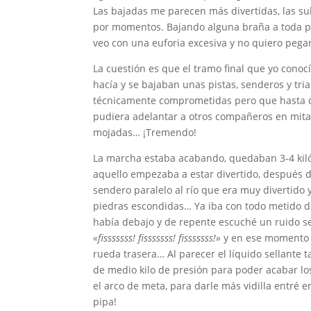
Las bajadas me parecen más divertidas, las su
por momentos. Bajando alguna braña a toda pa
veo con una euforia excesiva y no quiero pega
La cuestión es que el tramo final que yo conoc
hacía y se bajaban unas pistas, senderos y tria
técnicamente comprometidas pero que hasta di
pudiera adelantar a otros compañeros en mita
mojadas… ¡Tremendo!
La marcha estaba acabando, quedaban 3-4 kil
aquello empezaba a estar divertido, después d
sendero paralelo al río que era muy divertido y
piedras escondidas… Ya iba con todo metido 
había debajo y de repente escuché un ruido se
«fisssssss! fisssssss! fisssssss!»
y en ese momento 
rueda trasera… Al parecer el líquido sellante
de medio kilo de presión para poder acabar 
el arco de meta, para darle más vidilla entré e
pipa!