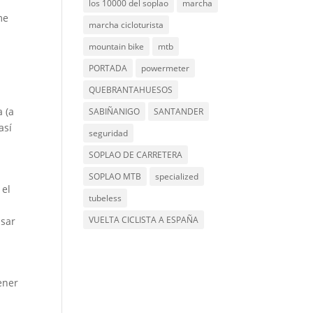
los 10000 del soplao
marcha
me
marcha cicloturista
mountain bike
mtb
PORTADA
powermeter
QUEBRANTAHUESOS
 (a
SABIÑANIGO
SANTANDER
así
seguridad
SOPLAO DE CARRETERA
SOPLAO MTB
specialized
 el
tubeless
VUELTA CICLISTA A ESPAÑA
nsar
ener