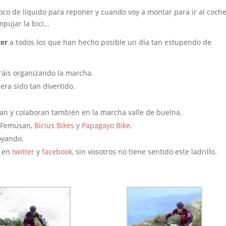
poco de líquido para reponer y cuando voy a montar para ir al coche
mpujar la bici…
cer
a todos los que han hecho posible un día tan estupendo de
ráis organizando la marcha.
era sido tan divertido.
an y colaboran también en la marcha valle de buelna.
, Femusan,
Bicius Bikes
y
Papagayo Bike
.
oyando.
o en
twitter
y
facebook
, sin vosotros no tiene sentido este ladrillo.