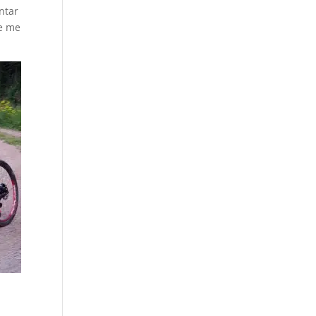
ntar
ue me