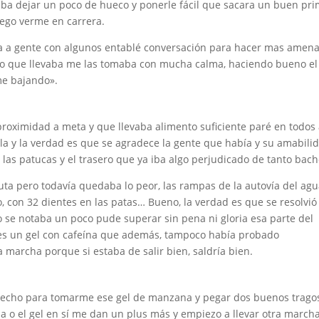
aba dejar un poco de hueco y ponerle fácil que sacara un buen pr
uego verme en carrera.
a a gente con algunos entablé conversación para hacer mas amen
eno que llevaba me las tomaba con mucha calma, haciendo bueno el
me bajando».
proximidad a meta y que llevaba alimento suficiente paré en todos
a y la verdad es que se agradece la gente que había y su amabili
s patucas y el trasero que ya iba algo perjudicado de tanto bach
ta pero todavía quedaba lo peor, las rampas de la autovía del agu
o, con 32 dientes en las patas… Bueno, la verdad es que se resolvió
o se notaba un poco pude superar sin pena ni gloria esa parte del
ales un gel con cafeína que además, tampoco había probado
archa porque si estaba de salir bien, saldría bien.
rovecho para tomarme ese gel de manzana y pegar dos buenos trago
eína o el gel en sí me dan un plus más y empiezo a llevar otra marc