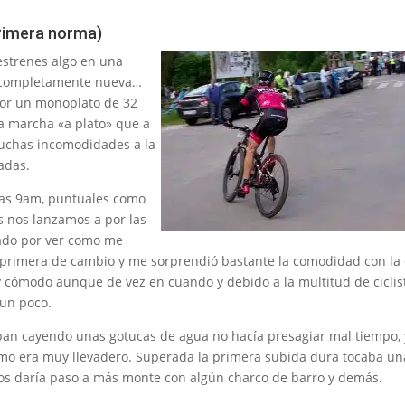
primera norma)
strenes algo en una
n completamente nueva…
 por un monoplato de 32
la marcha «a plato» que a
muchas incomodidades a la
adas.
 las 9am, puntuales como
os nos lanzamos a por las
ado por ver como me
la primera de cambio y me sorprendió bastante la comodidad con la
 y cómodo aunque de vez en cuando y debido a la multitud de ciclis
 un poco.
an cayendo unas gotucas de agua no hacía presagiar mal tiempo,
itmo era muy llevadero. Superada la primera subida dura tocaba un
 nos daría paso a más monte con algún charco de barro y demás.