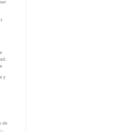
imer
as
 a
dad.
e.
a y
s de
ha…