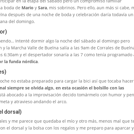
rticipar en la etapa del sábado pero un compromiso familiar
 la boda de
Mario
y
Sara
, mis sobrinos. Pero ello, aun más si cabe, 
elna después de una noche de boda y celebración daría todavía un
añana del domingo.
or)
mendo… Intenté dormir algo la noche del sábado al domingo pero
 y la Marcha Valle de Buelna salía a las 9am de Corrales de Buelna
as 6:30am y el despertador sonaría a las 7 como tenía programado 
r la funda nórdica
.
es)
coche no estaba preparado para cargar la bici así que tocaba hacer
inal siempre se olvida algo, en esta ocasión el bolsillo con las
stá abocado a la improvisación decido tomármelo con humor y pe
meta y atravieso andando el arco.
el dorsal)
sales y me parece que quedaba el mío y otro más, menos mal que t
on el dorsal y la bolsa con los regalos y me preparo para aparcar y