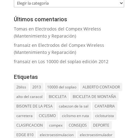
Categorías
Últimos comentarios
Tomas
en
Electrodos del Compex Wireless
(Mantenimiento y Reparación)
fransaiz
en
Electrodos del Compex Wireless
(Mantenimiento y Reparación)
fransaiz
en
Los 10000 del soplao edición 2012
Etiquetas
2bliss
2013
10000 del soplao
ALBERTO CONTADOR
alto del caracol
BICICLETA
BICICLETA DE MONTAÑA
BISONTE DE LA PESA
cabezon de la sal
CANTABRIA
carretera
CICLISMO
ciclismo en ruta
cicloturista
CLASIFICACION
compex
CONSEJOS
DEPORTE
EDGE 810
electroestimulacion
electroestimulador