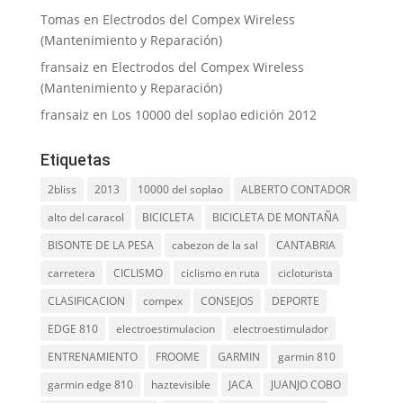
Tomas
en
Electrodos del Compex Wireless
(Mantenimiento y Reparación)
fransaiz
en
Electrodos del Compex Wireless
(Mantenimiento y Reparación)
fransaiz
en
Los 10000 del soplao edición 2012
Etiquetas
2bliss
2013
10000 del soplao
ALBERTO CONTADOR
alto del caracol
BICICLETA
BICICLETA DE MONTAÑA
BISONTE DE LA PESA
cabezon de la sal
CANTABRIA
carretera
CICLISMO
ciclismo en ruta
cicloturista
CLASIFICACION
compex
CONSEJOS
DEPORTE
EDGE 810
electroestimulacion
electroestimulador
ENTRENAMIENTO
FROOME
GARMIN
garmin 810
garmin edge 810
haztevisible
JACA
JUANJO COBO