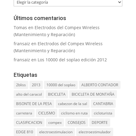
Categorías
Últimos comentarios
Tomas
en
Electrodos del Compex Wireless
(Mantenimiento y Reparación)
fransaiz
en
Electrodos del Compex Wireless
(Mantenimiento y Reparación)
fransaiz
en
Los 10000 del soplao edición 2012
Etiquetas
2bliss
2013
10000 del soplao
ALBERTO CONTADOR
alto del caracol
BICICLETA
BICICLETA DE MONTAÑA
BISONTE DE LA PESA
cabezon de la sal
CANTABRIA
carretera
CICLISMO
ciclismo en ruta
cicloturista
CLASIFICACION
compex
CONSEJOS
DEPORTE
EDGE 810
electroestimulacion
electroestimulador