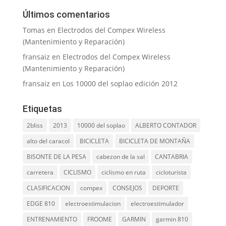
Últimos comentarios
Tomas
en
Electrodos del Compex Wireless
(Mantenimiento y Reparación)
fransaiz
en
Electrodos del Compex Wireless
(Mantenimiento y Reparación)
fransaiz
en
Los 10000 del soplao edición 2012
Etiquetas
2bliss
2013
10000 del soplao
ALBERTO CONTADOR
alto del caracol
BICICLETA
BICICLETA DE MONTAÑA
BISONTE DE LA PESA
cabezon de la sal
CANTABRIA
carretera
CICLISMO
ciclismo en ruta
cicloturista
CLASIFICACION
compex
CONSEJOS
DEPORTE
EDGE 810
electroestimulacion
electroestimulador
ENTRENAMIENTO
FROOME
GARMIN
garmin 810