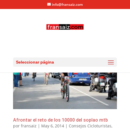
info@fransaiz.com
Seleccionar página
Afrontar el reto de los 10000 del soplao mtb
por
fransaiz
|
May 6, 2014
|
Consejos Cicloturistas
,