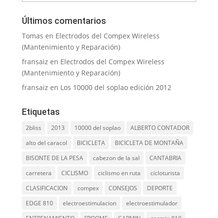
Últimos comentarios
Tomas
en
Electrodos del Compex Wireless
(Mantenimiento y Reparación)
fransaiz
en
Electrodos del Compex Wireless
(Mantenimiento y Reparación)
fransaiz
en
Los 10000 del soplao edición 2012
Etiquetas
2bliss
2013
10000 del soplao
ALBERTO CONTADOR
alto del caracol
BICICLETA
BICICLETA DE MONTAÑA
BISONTE DE LA PESA
cabezon de la sal
CANTABRIA
carretera
CICLISMO
ciclismo en ruta
cicloturista
CLASIFICACION
compex
CONSEJOS
DEPORTE
EDGE 810
electroestimulacion
electroestimulador