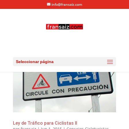
info@fransaiz.com
Seleccionar página
Ley de Tráfico para Ciclistas II
por
fransaiz
|
Jun 1, 2015
|
Consejos Cicloturistas
,