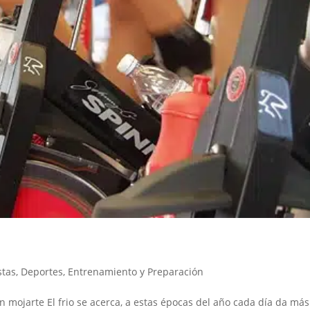
stas
,
Deportes
,
Entrenamiento y Preparación
 mojarte El frio se acerca, a estas épocas del año cada día da más