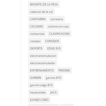
BISONTE DE LA PESA
cabezon de la sal
CANTABRIA
carretera
CICLISMO
ciclismo en ruta
cicloturista
CLASIFICACION
compex
CONSEJOS
DEPORTE
EDGE 810
electroestimulacion
electroestimulador
ENTRENAMIENTO
FROOME
GARMIN
garmin 810
garmin edge 810
haztevisible
JACA
JUANJO COBO