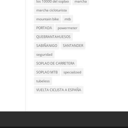
los 10000 del soplao
marcha
marcha cicloturista
mountain bike
mtb
PORTADA
powermeter
QUEBRANTAHUESOS
SABIÑANIGO
SANTANDER
seguridad
SOPLAO DE CARRETERA
SOPLAO MTB
specialized
tubeless
VUELTA CICLISTA A ESPAÑA