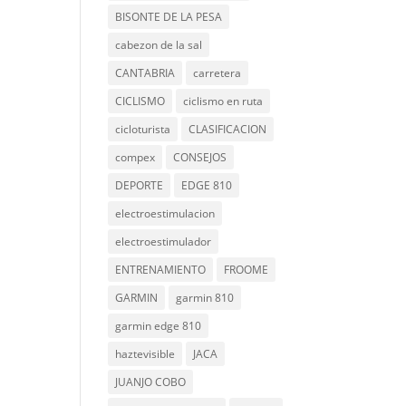
BISONTE DE LA PESA
cabezon de la sal
CANTABRIA
carretera
CICLISMO
ciclismo en ruta
cicloturista
CLASIFICACION
compex
CONSEJOS
DEPORTE
EDGE 810
electroestimulacion
electroestimulador
ENTRENAMIENTO
FROOME
GARMIN
garmin 810
garmin edge 810
haztevisible
JACA
JUANJO COBO