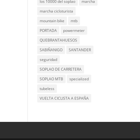
los 10000 del soplao
marcha
marcha cicloturista
mountain bike
mtb
PORTADA
powermeter
QUEBRANTAHUESOS
SABIÑANIGO
SANTANDER
seguridad
SOPLAO DE CARRETERA
SOPLAO MTB
specialized
tubeless
VUELTA CICLISTA A ESPAÑA