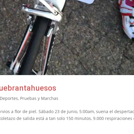
 Quebrantahuesos
Deportes
,
Pruebas y Marchas
rvios a flor de piel. Sábado 23 de junio, 5:00am, suena el desperta
oletazo de salida está a tan solo 150 minutos, 9.000 respiraciones