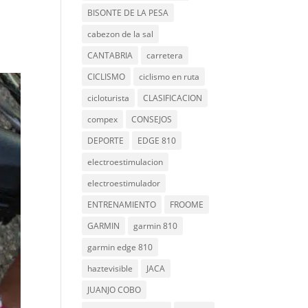
BISONTE DE LA PESA
cabezon de la sal
CANTABRIA
carretera
CICLISMO
ciclismo en ruta
cicloturista
CLASIFICACION
compex
CONSEJOS
DEPORTE
EDGE 810
electroestimulacion
electroestimulador
ENTRENAMIENTO
FROOME
GARMIN
garmin 810
garmin edge 810
haztevisible
JACA
JUANJO COBO