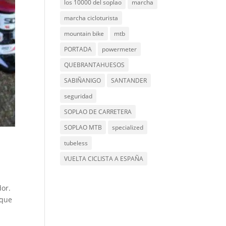
los 10000 del soplao
marcha
marcha cicloturista
mountain bike
mtb
PORTADA
powermeter
QUEBRANTAHUESOS
SABIÑANIGO
SANTANDER
seguridad
SOPLAO DE CARRETERA
SOPLAO MTB
specialized
tubeless
VUELTA CICLISTA A ESPAÑA
dor.
 que