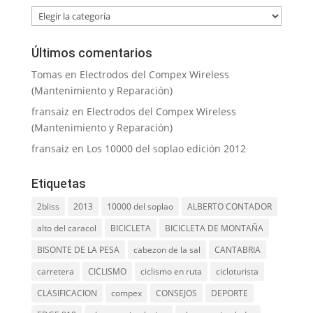
Categorías
Últimos comentarios
Tomas
en
Electrodos del Compex Wireless
(Mantenimiento y Reparación)
fransaiz
en
Electrodos del Compex Wireless
(Mantenimiento y Reparación)
fransaiz
en
Los 10000 del soplao edición 2012
Etiquetas
2bliss
2013
10000 del soplao
ALBERTO CONTADOR
alto del caracol
BICICLETA
BICICLETA DE MONTAÑA
BISONTE DE LA PESA
cabezon de la sal
CANTABRIA
carretera
CICLISMO
ciclismo en ruta
cicloturista
CLASIFICACION
compex
CONSEJOS
DEPORTE