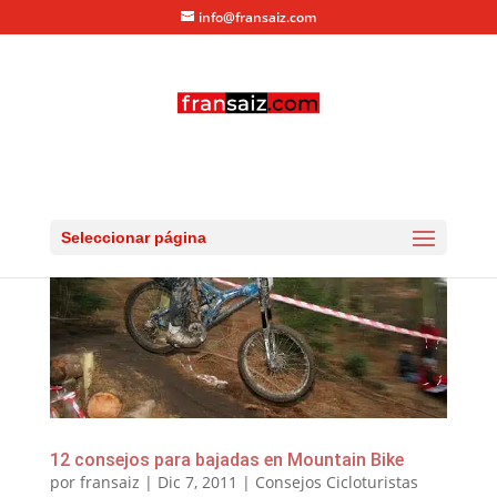
info@fransaiz.com
Seleccionar página
12 consejos para bajadas en Mountain Bike
por
fransaiz
|
Dic 7, 2011
|
Consejos Cicloturistas