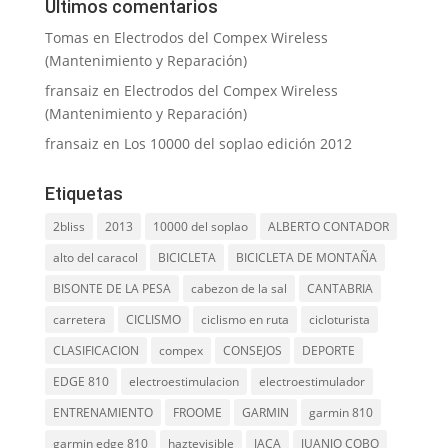
Últimos comentarios
Tomas
en
Electrodos del Compex Wireless
(Mantenimiento y Reparación)
fransaiz
en
Electrodos del Compex Wireless
(Mantenimiento y Reparación)
fransaiz
en
Los 10000 del soplao edición 2012
Etiquetas
2bliss
2013
10000 del soplao
ALBERTO CONTADOR
alto del caracol
BICICLETA
BICICLETA DE MONTAÑA
BISONTE DE LA PESA
cabezon de la sal
CANTABRIA
carretera
CICLISMO
ciclismo en ruta
cicloturista
CLASIFICACION
compex
CONSEJOS
DEPORTE
EDGE 810
electroestimulacion
electroestimulador
ENTRENAMIENTO
FROOME
GARMIN
garmin 810
garmin edge 810
haztevisible
JACA
JUANJO COBO