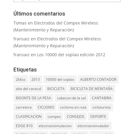
Últimos comentarios
Tomas
en
Electrodos del Compex Wireless
(Mantenimiento y Reparación)
fransaiz
en
Electrodos del Compex Wireless
(Mantenimiento y Reparación)
fransaiz
en
Los 10000 del soplao edición 2012
Etiquetas
2bliss
2013
10000 del soplao
ALBERTO CONTADOR
alto del caracol
BICICLETA
BICICLETA DE MONTAÑA
BISONTE DE LA PESA
cabezon de la sal
CANTABRIA
carretera
CICLISMO
ciclismo en ruta
cicloturista
CLASIFICACION
compex
CONSEJOS
DEPORTE
EDGE 810
electroestimulacion
electroestimulador