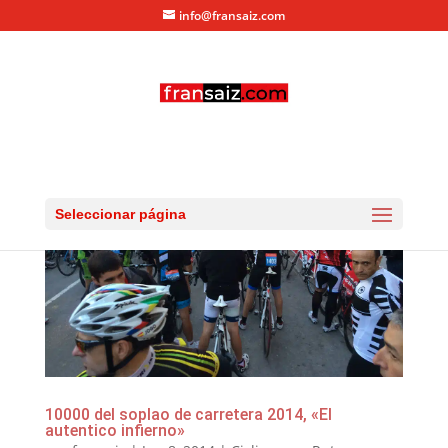
info@fransaiz.com
Seleccionar página
10000 del soplao de carretera 2014, «El
autentico infierno»