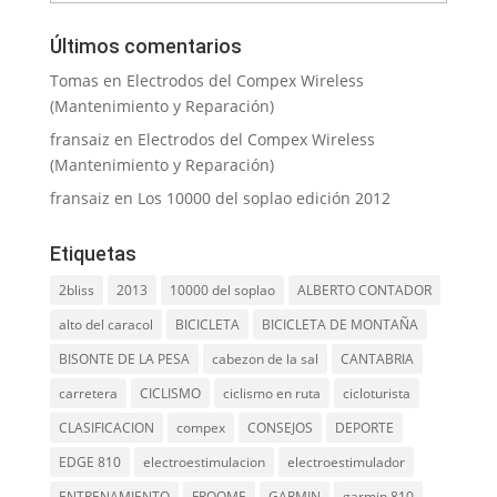
Últimos comentarios
Tomas
en
Electrodos del Compex Wireless
(Mantenimiento y Reparación)
fransaiz
en
Electrodos del Compex Wireless
(Mantenimiento y Reparación)
fransaiz
en
Los 10000 del soplao edición 2012
Etiquetas
2bliss
2013
10000 del soplao
ALBERTO CONTADOR
alto del caracol
BICICLETA
BICICLETA DE MONTAÑA
BISONTE DE LA PESA
cabezon de la sal
CANTABRIA
carretera
CICLISMO
ciclismo en ruta
cicloturista
CLASIFICACION
compex
CONSEJOS
DEPORTE
EDGE 810
electroestimulacion
electroestimulador
ENTRENAMIENTO
FROOME
GARMIN
garmin 810