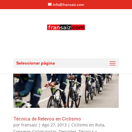
info@fransaiz.com
Seleccionar página
Técnica de Relevos en Ciclismo
por
fransaiz
|
Ago 27, 2013
|
Ciclismo en Ruta
,
Consejos Cicloturistas
,
Deportes
,
Técnica y