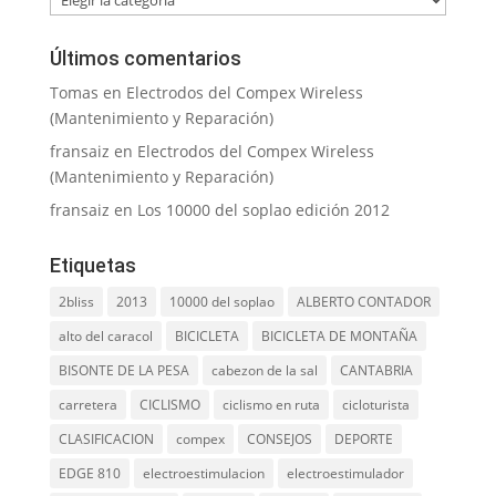
Últimos comentarios
Tomas
en
Electrodos del Compex Wireless
(Mantenimiento y Reparación)
fransaiz
en
Electrodos del Compex Wireless
(Mantenimiento y Reparación)
fransaiz
en
Los 10000 del soplao edición 2012
Etiquetas
2bliss
2013
10000 del soplao
ALBERTO CONTADOR
alto del caracol
BICICLETA
BICICLETA DE MONTAÑA
BISONTE DE LA PESA
cabezon de la sal
CANTABRIA
carretera
CICLISMO
ciclismo en ruta
cicloturista
CLASIFICACION
compex
CONSEJOS
DEPORTE
EDGE 810
electroestimulacion
electroestimulador