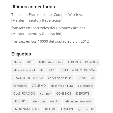
Últimos comentarios
Tomas
en
Electrodos del Compex Wireless
(Mantenimiento y Reparación)
fransaiz
en
Electrodos del Compex Wireless
(Mantenimiento y Reparación)
fransaiz
en
Los 10000 del soplao edición 2012
Etiquetas
2bliss
2013
10000 del soplao
ALBERTO CONTADOR
alto del caracol
BICICLETA
BICICLETA DE MONTAÑA
BISONTE DE LA PESA
cabezon de la sal
CANTABRIA
carretera
CICLISMO
ciclismo en ruta
cicloturista
CLASIFICACION
compex
CONSEJOS
DEPORTE
EDGE 810
electroestimulacion
electroestimulador
ENTRENAMIENTO
FROOME
GARMIN
garmin 810