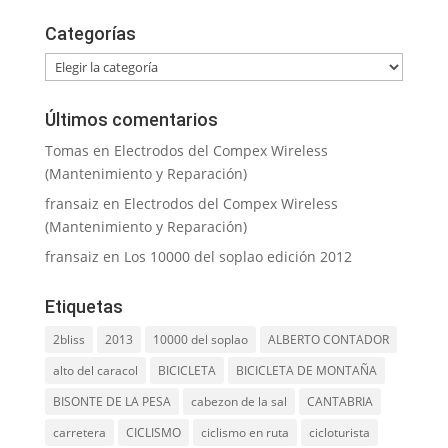
Categorías
Categorías
Últimos comentarios
Tomas
en
Electrodos del Compex Wireless
(Mantenimiento y Reparación)
fransaiz
en
Electrodos del Compex Wireless
(Mantenimiento y Reparación)
fransaiz
en
Los 10000 del soplao edición 2012
Etiquetas
2bliss
2013
10000 del soplao
ALBERTO CONTADOR
alto del caracol
BICICLETA
BICICLETA DE MONTAÑA
BISONTE DE LA PESA
cabezon de la sal
CANTABRIA
carretera
CICLISMO
ciclismo en ruta
cicloturista