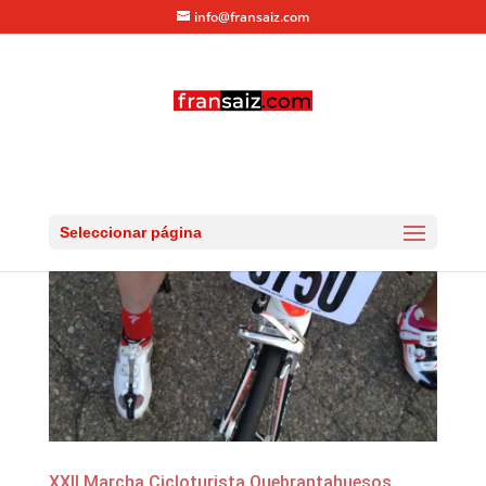
info@fransaiz.com
Seleccionar página
XXII Marcha Cicloturista Quebrantahuesos