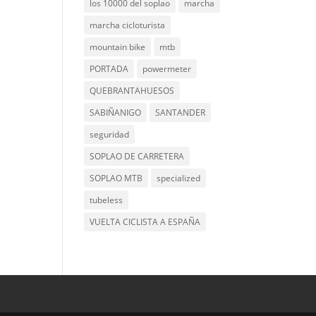
los 10000 del soplao
marcha
marcha cicloturista
mountain bike
mtb
PORTADA
powermeter
QUEBRANTAHUESOS
SABIÑANIGO
SANTANDER
seguridad
SOPLAO DE CARRETERA
SOPLAO MTB
specialized
tubeless
VUELTA CICLISTA A ESPAÑA