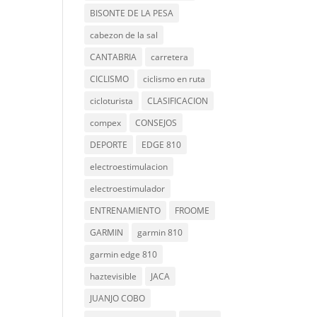
BISONTE DE LA PESA
cabezon de la sal
CANTABRIA
carretera
CICLISMO
ciclismo en ruta
cicloturista
CLASIFICACION
compex
CONSEJOS
DEPORTE
EDGE 810
electroestimulacion
electroestimulador
ENTRENAMIENTO
FROOME
GARMIN
garmin 810
garmin edge 810
haztevisible
JACA
JUANJO COBO