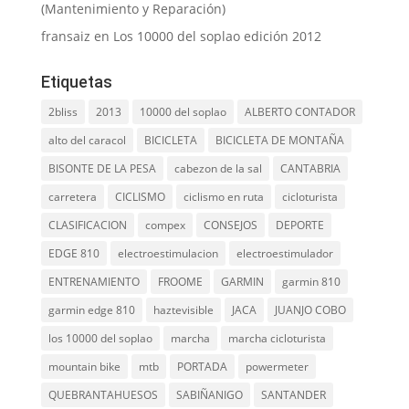
(Mantenimiento y Reparación)
fransaiz
en
Los 10000 del soplao edición 2012
Etiquetas
2bliss
2013
10000 del soplao
ALBERTO CONTADOR
alto del caracol
BICICLETA
BICICLETA DE MONTAÑA
BISONTE DE LA PESA
cabezon de la sal
CANTABRIA
carretera
CICLISMO
ciclismo en ruta
cicloturista
CLASIFICACION
compex
CONSEJOS
DEPORTE
EDGE 810
electroestimulacion
electroestimulador
ENTRENAMIENTO
FROOME
GARMIN
garmin 810
garmin edge 810
haztevisible
JACA
JUANJO COBO
los 10000 del soplao
marcha
marcha cicloturista
mountain bike
mtb
PORTADA
powermeter
QUEBRANTAHUESOS
SABIÑANIGO
SANTANDER