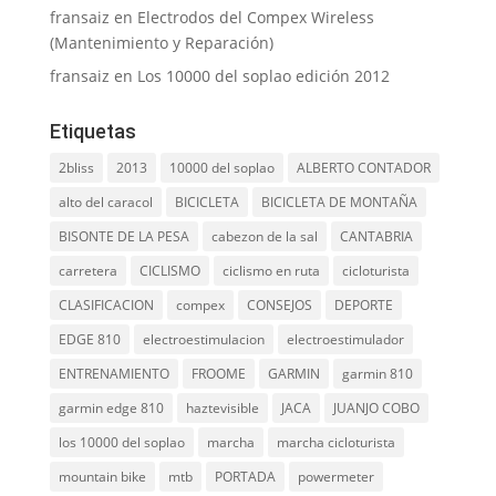
fransaiz
en
Electrodos del Compex Wireless
(Mantenimiento y Reparación)
fransaiz
en
Los 10000 del soplao edición 2012
Etiquetas
2bliss
2013
10000 del soplao
ALBERTO CONTADOR
alto del caracol
BICICLETA
BICICLETA DE MONTAÑA
BISONTE DE LA PESA
cabezon de la sal
CANTABRIA
carretera
CICLISMO
ciclismo en ruta
cicloturista
CLASIFICACION
compex
CONSEJOS
DEPORTE
EDGE 810
electroestimulacion
electroestimulador
ENTRENAMIENTO
FROOME
GARMIN
garmin 810
garmin edge 810
haztevisible
JACA
JUANJO COBO
los 10000 del soplao
marcha
marcha cicloturista
mountain bike
mtb
PORTADA
powermeter