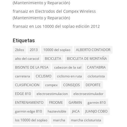
(Mantenimiento y Reparación)
fransaiz
en
Electrodos del Compex Wireless
(Mantenimiento y Reparación)
fransaiz
en
Los 10000 del soplao edición 2012
Etiquetas
2bliss
2013
10000 del soplao
ALBERTO CONTADOR
alto del caracol
BICICLETA
BICICLETA DE MONTAÑA
BISONTE DE LA PESA
cabezon de la sal
CANTABRIA
carretera
CICLISMO
ciclismo en ruta
cicloturista
CLASIFICACION
compex
CONSEJOS
DEPORTE
EDGE 810
electroestimulacion
electroestimulador
ENTRENAMIENTO
FROOME
GARMIN
garmin 810
garmin edge 810
haztevisible
JACA
JUANJO COBO
los 10000 del soplao
marcha
marcha cicloturista