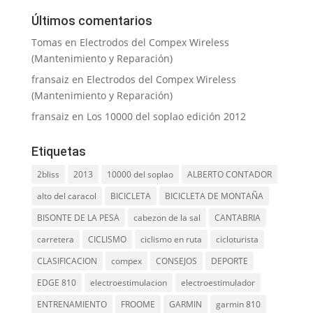
Últimos comentarios
Tomas
en
Electrodos del Compex Wireless
(Mantenimiento y Reparación)
fransaiz
en
Electrodos del Compex Wireless
(Mantenimiento y Reparación)
fransaiz
en
Los 10000 del soplao edición 2012
Etiquetas
2bliss
2013
10000 del soplao
ALBERTO CONTADOR
alto del caracol
BICICLETA
BICICLETA DE MONTAÑA
BISONTE DE LA PESA
cabezon de la sal
CANTABRIA
carretera
CICLISMO
ciclismo en ruta
cicloturista
CLASIFICACION
compex
CONSEJOS
DEPORTE
EDGE 810
electroestimulacion
electroestimulador
ENTRENAMIENTO
FROOME
GARMIN
garmin 810