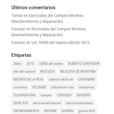
Últimos comentarios
Tomas
en
Electrodos del Compex Wireless
(Mantenimiento y Reparación)
fransaiz
en
Electrodos del Compex Wireless
(Mantenimiento y Reparación)
fransaiz
en
Los 10000 del soplao edición 2012
Etiquetas
2bliss
2013
10000 del soplao
ALBERTO CONTADOR
alto del caracol
BICICLETA
BICICLETA DE MONTAÑA
BISONTE DE LA PESA
cabezon de la sal
CANTABRIA
carretera
CICLISMO
ciclismo en ruta
cicloturista
CLASIFICACION
compex
CONSEJOS
DEPORTE
EDGE 810
electroestimulacion
electroestimulador
ENTRENAMIENTO
FROOME
GARMIN
garmin 810