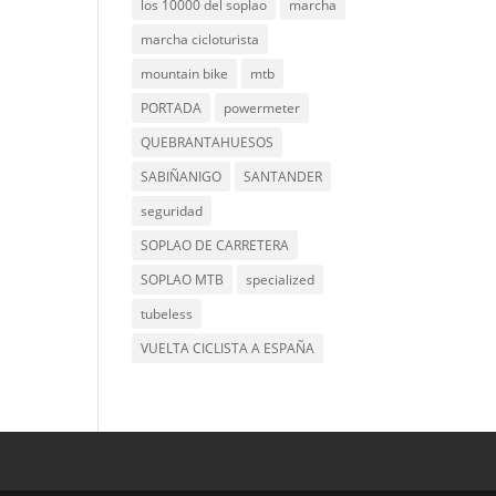
los 10000 del soplao
marcha
marcha cicloturista
mountain bike
mtb
PORTADA
powermeter
QUEBRANTAHUESOS
SABIÑANIGO
SANTANDER
seguridad
SOPLAO DE CARRETERA
SOPLAO MTB
specialized
tubeless
VUELTA CICLISTA A ESPAÑA