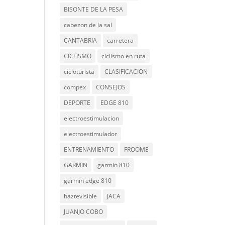
BISONTE DE LA PESA
cabezon de la sal
CANTABRIA
carretera
CICLISMO
ciclismo en ruta
cicloturista
CLASIFICACION
compex
CONSEJOS
DEPORTE
EDGE 810
electroestimulacion
electroestimulador
ENTRENAMIENTO
FROOME
GARMIN
garmin 810
garmin edge 810
haztevisible
JACA
JUANJO COBO