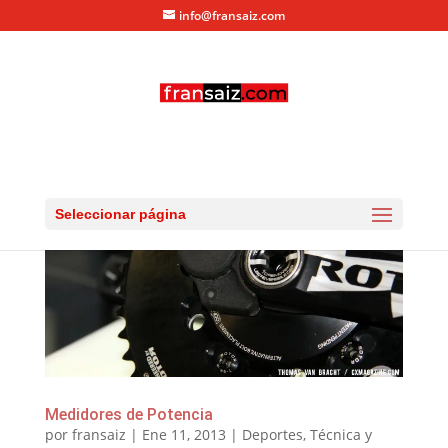
info@fransaiz.com
Seleccionar página
Medidores de Potencia
por
fransaiz
|
Ene 11, 2013
|
Deportes
,
Técnica y