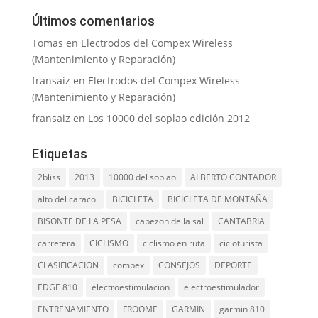
Últimos comentarios
Tomas
en
Electrodos del Compex Wireless
(Mantenimiento y Reparación)
fransaiz
en
Electrodos del Compex Wireless
(Mantenimiento y Reparación)
fransaiz
en
Los 10000 del soplao edición 2012
Etiquetas
2bliss
2013
10000 del soplao
ALBERTO CONTADOR
alto del caracol
BICICLETA
BICICLETA DE MONTAÑA
BISONTE DE LA PESA
cabezon de la sal
CANTABRIA
carretera
CICLISMO
ciclismo en ruta
cicloturista
CLASIFICACION
compex
CONSEJOS
DEPORTE
EDGE 810
electroestimulacion
electroestimulador
ENTRENAMIENTO
FROOME
GARMIN
garmin 810