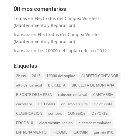
Últimos comentarios
Tomas
en
Electrodos del Compex Wireless
(Mantenimiento y Reparación)
fransaiz
en
Electrodos del Compex Wireless
(Mantenimiento y Reparación)
fransaiz
en
Los 10000 del soplao edición 2012
Etiquetas
2bliss
2013
10000 del soplao
ALBERTO CONTADOR
alto del caracol
BICICLETA
BICICLETA DE MONTAÑA
BISONTE DE LA PESA
cabezon de la sal
CANTABRIA
carretera
CICLISMO
ciclismo en ruta
cicloturista
CLASIFICACION
compex
CONSEJOS
DEPORTE
EDGE 810
electroestimulacion
electroestimulador
ENTRENAMIENTO
FROOME
GARMIN
garmin 810