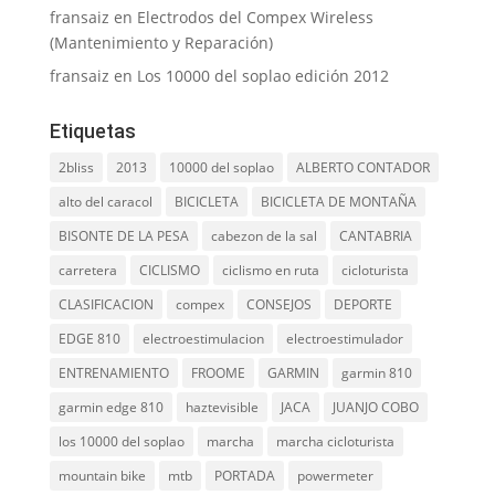
fransaiz
en
Electrodos del Compex Wireless
(Mantenimiento y Reparación)
fransaiz
en
Los 10000 del soplao edición 2012
Etiquetas
2bliss
2013
10000 del soplao
ALBERTO CONTADOR
alto del caracol
BICICLETA
BICICLETA DE MONTAÑA
BISONTE DE LA PESA
cabezon de la sal
CANTABRIA
carretera
CICLISMO
ciclismo en ruta
cicloturista
CLASIFICACION
compex
CONSEJOS
DEPORTE
EDGE 810
electroestimulacion
electroestimulador
ENTRENAMIENTO
FROOME
GARMIN
garmin 810
garmin edge 810
haztevisible
JACA
JUANJO COBO
los 10000 del soplao
marcha
marcha cicloturista
mountain bike
mtb
PORTADA
powermeter