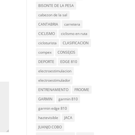
BISONTE DE LA PESA
cabezon de la sal
CANTABRIA
carretera
CICLISMO
ciclismo en ruta
cicloturista
CLASIFICACION
compex
CONSEJOS
DEPORTE
EDGE 810
electroestimulacion
electroestimulador
ENTRENAMIENTO
FROOME
GARMIN
garmin 810
garmin edge 810
haztevisible
JACA
JUANJO COBO