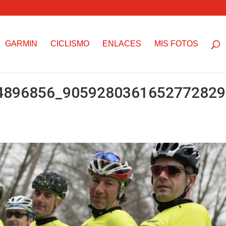
GARMIN
CICLISMO
ENLACES
MIS FOTOS
4896856_9059280361652772829