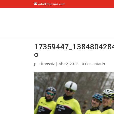
info@fransaiz.com
17359447_138480428
o
por
fransaiz
|
Abr 2, 2017
|
0 Comentarios