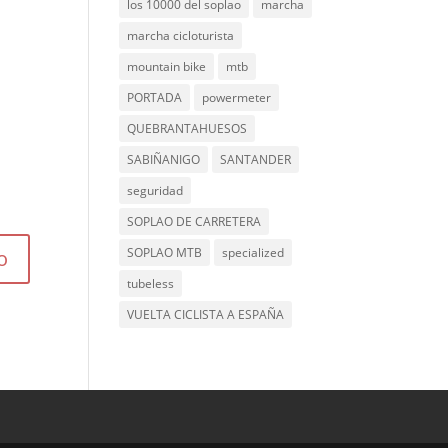
los 10000 del soplao
marcha
marcha cicloturista
mountain bike
mtb
PORTADA
powermeter
QUEBRANTAHUESOS
SABIÑANIGO
SANTANDER
seguridad
SOPLAO DE CARRETERA
SOPLAO MTB
specialized
tubeless
VUELTA CICLISTA A ESPAÑA