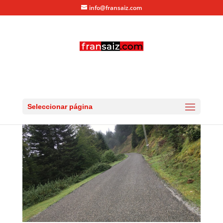
info@fransaiz.com
larrau2016_-4
por
fransaiz
|
Sep 11, 2016
|
0 Comentarios
Seleccionar página