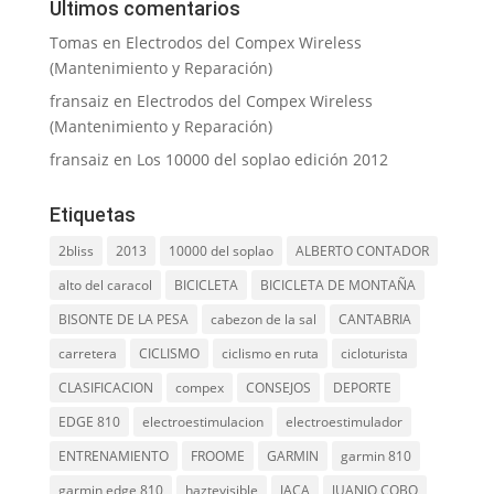
Últimos comentarios
Tomas
en
Electrodos del Compex Wireless
(Mantenimiento y Reparación)
fransaiz
en
Electrodos del Compex Wireless
(Mantenimiento y Reparación)
fransaiz
en
Los 10000 del soplao edición 2012
Etiquetas
2bliss
2013
10000 del soplao
ALBERTO CONTADOR
alto del caracol
BICICLETA
BICICLETA DE MONTAÑA
BISONTE DE LA PESA
cabezon de la sal
CANTABRIA
carretera
CICLISMO
ciclismo en ruta
cicloturista
CLASIFICACION
compex
CONSEJOS
DEPORTE
EDGE 810
electroestimulacion
electroestimulador
ENTRENAMIENTO
FROOME
GARMIN
garmin 810
garmin edge 810
haztevisible
JACA
JUANJO COBO