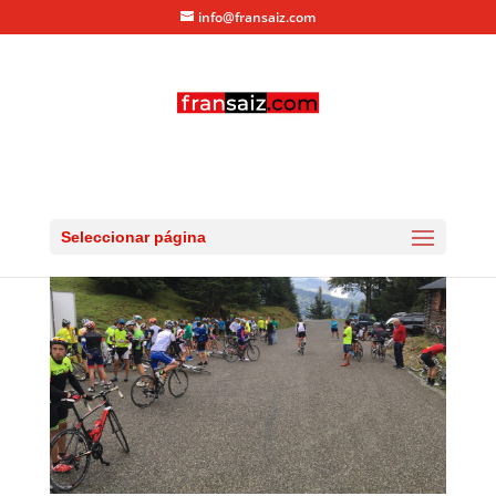
info@fransaiz.com
larrau2016_-3
por
fransaiz
|
Sep 11, 2016
|
0 Comentarios
Seleccionar página