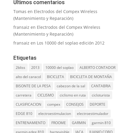
Últimos comentarios
Tomas
en
Electrodos del Compex Wireless
(Mantenimiento y Reparación)
fransaiz
en
Electrodos del Compex Wireless
(Mantenimiento y Reparación)
fransaiz
en
Los 10000 del soplao edición 2012
Etiquetas
2bliss
2013
10000 del soplao
ALBERTO CONTADOR
alto del caracol
BICICLETA
BICICLETA DE MONTAÑA
BISONTE DE LA PESA
cabezon de la sal
CANTABRIA
carretera
CICLISMO
ciclismo en ruta
cicloturista
CLASIFICACION
compex
CONSEJOS
DEPORTE
EDGE 810
electroestimulacion
electroestimulador
ENTRENAMIENTO
FROOME
GARMIN
garmin 810
garmin edge 810
haztevisible
JACA
JUANJO COBO