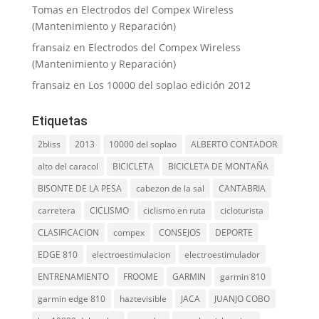
Tomas
en
Electrodos del Compex Wireless
(Mantenimiento y Reparación)
fransaiz
en
Electrodos del Compex Wireless
(Mantenimiento y Reparación)
fransaiz
en
Los 10000 del soplao edición 2012
Etiquetas
2bliss
2013
10000 del soplao
ALBERTO CONTADOR
alto del caracol
BICICLETA
BICICLETA DE MONTAÑA
BISONTE DE LA PESA
cabezon de la sal
CANTABRIA
carretera
CICLISMO
ciclismo en ruta
cicloturista
CLASIFICACION
compex
CONSEJOS
DEPORTE
EDGE 810
electroestimulacion
electroestimulador
ENTRENAMIENTO
FROOME
GARMIN
garmin 810
garmin edge 810
haztevisible
JACA
JUANJO COBO