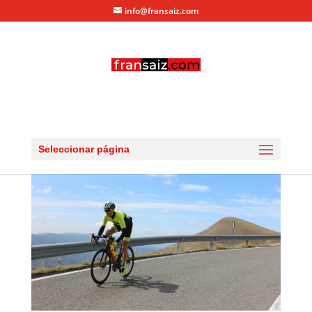
info@fransaiz.com
larra_larrau_2016_19839
por
fransaiz
|
Sep 11, 2016
|
0 Comentarios
Seleccionar página