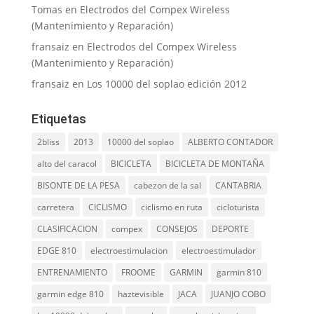
Tomas
en
Electrodos del Compex Wireless
(Mantenimiento y Reparación)
fransaiz
en
Electrodos del Compex Wireless
(Mantenimiento y Reparación)
fransaiz
en
Los 10000 del soplao edición 2012
Etiquetas
2bliss
2013
10000 del soplao
ALBERTO CONTADOR
alto del caracol
BICICLETA
BICICLETA DE MONTAÑA
BISONTE DE LA PESA
cabezon de la sal
CANTABRIA
carretera
CICLISMO
ciclismo en ruta
cicloturista
CLASIFICACION
compex
CONSEJOS
DEPORTE
EDGE 810
electroestimulacion
electroestimulador
ENTRENAMIENTO
FROOME
GARMIN
garmin 810
garmin edge 810
haztevisible
JACA
JUANJO COBO