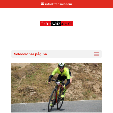
info@fransaiz.com
larra_larrau_2016_18426
por
fransaiz
|
Sep 11, 2016
|
0 Comentarios
Seleccionar página