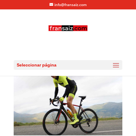
info@fransaiz.com
larra_larrau_2016_09713
por
fransaiz
|
Sep 11, 2016
|
0 Comentarios
Seleccionar página