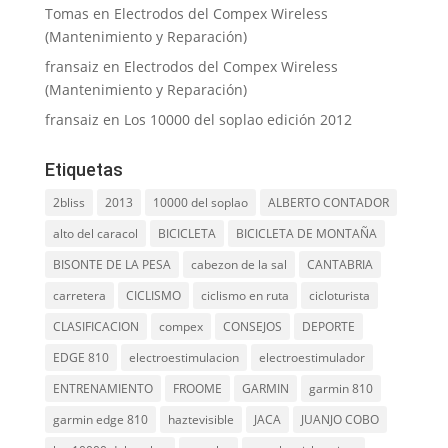
Tomas
en
Electrodos del Compex Wireless
(Mantenimiento y Reparación)
fransaiz
en
Electrodos del Compex Wireless
(Mantenimiento y Reparación)
fransaiz
en
Los 10000 del soplao edición 2012
Etiquetas
2bliss
2013
10000 del soplao
ALBERTO CONTADOR
alto del caracol
BICICLETA
BICICLETA DE MONTAÑA
BISONTE DE LA PESA
cabezon de la sal
CANTABRIA
carretera
CICLISMO
ciclismo en ruta
cicloturista
CLASIFICACION
compex
CONSEJOS
DEPORTE
EDGE 810
electroestimulacion
electroestimulador
ENTRENAMIENTO
FROOME
GARMIN
garmin 810
garmin edge 810
haztevisible
JACA
JUANJO COBO