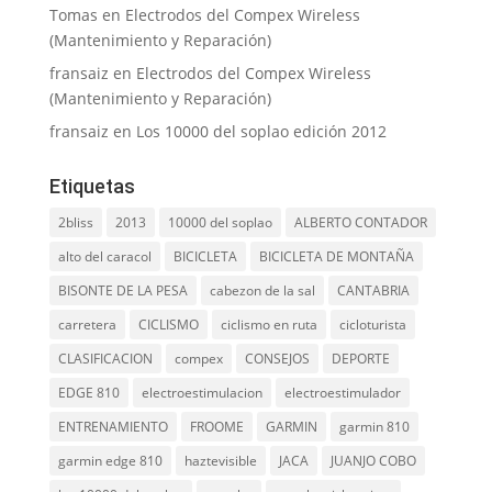
Tomas
en
Electrodos del Compex Wireless
(Mantenimiento y Reparación)
fransaiz
en
Electrodos del Compex Wireless
(Mantenimiento y Reparación)
fransaiz
en
Los 10000 del soplao edición 2012
Etiquetas
2bliss
2013
10000 del soplao
ALBERTO CONTADOR
alto del caracol
BICICLETA
BICICLETA DE MONTAÑA
BISONTE DE LA PESA
cabezon de la sal
CANTABRIA
carretera
CICLISMO
ciclismo en ruta
cicloturista
CLASIFICACION
compex
CONSEJOS
DEPORTE
EDGE 810
electroestimulacion
electroestimulador
ENTRENAMIENTO
FROOME
GARMIN
garmin 810
garmin edge 810
haztevisible
JACA
JUANJO COBO