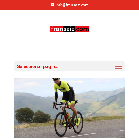
info@fransaiz.com
larra_larrau_2016_09710
por
fransaiz
|
Sep 11, 2016
|
0 Comentarios
Seleccionar página