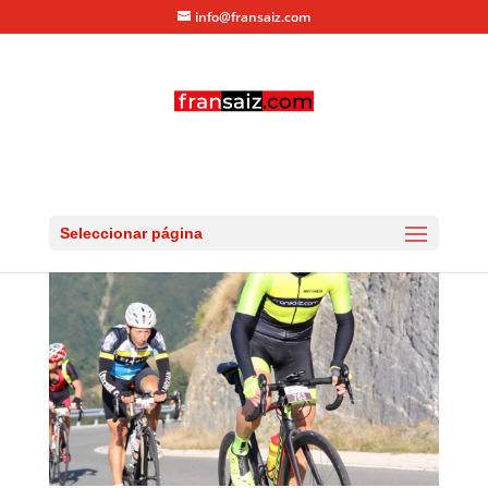
info@fransaiz.com
larra_larrau_2016_03548
por
fransaiz
|
Sep 11, 2016
|
0 Comentarios
Seleccionar página