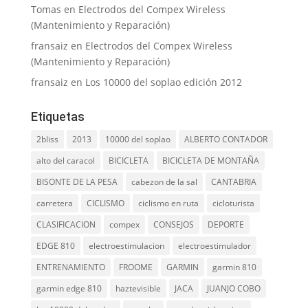
Tomas
en
Electrodos del Compex Wireless
(Mantenimiento y Reparación)
fransaiz
en
Electrodos del Compex Wireless
(Mantenimiento y Reparación)
fransaiz
en
Los 10000 del soplao edición 2012
Etiquetas
2bliss
2013
10000 del soplao
ALBERTO CONTADOR
alto del caracol
BICICLETA
BICICLETA DE MONTAÑA
BISONTE DE LA PESA
cabezon de la sal
CANTABRIA
carretera
CICLISMO
ciclismo en ruta
cicloturista
CLASIFICACION
compex
CONSEJOS
DEPORTE
EDGE 810
electroestimulacion
electroestimulador
ENTRENAMIENTO
FROOME
GARMIN
garmin 810
garmin edge 810
haztevisible
JACA
JUANJO COBO