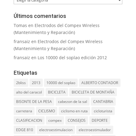
Últimos comentarios
Tomas
en
Electrodos del Compex Wireless
(Mantenimiento y Reparación)
fransaiz
en
Electrodos del Compex Wireless
(Mantenimiento y Reparación)
fransaiz
en
Los 10000 del soplao edición 2012
Etiquetas
2bliss
2013
10000 del soplao
ALBERTO CONTADOR
alto del caracol
BICICLETA
BICICLETA DE MONTAÑA
BISONTE DE LA PESA
cabezon de la sal
CANTABRIA
carretera
CICLISMO
ciclismo en ruta
cicloturista
CLASIFICACION
compex
CONSEJOS
DEPORTE
EDGE 810
electroestimulacion
electroestimulador