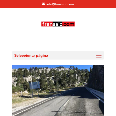
info@fransaiz.com
img_2350
por
fransaiz
|
Sep 11, 2016
|
0 Comentarios
Seleccionar página