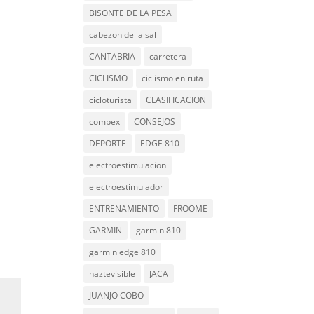
BISONTE DE LA PESA
cabezon de la sal
CANTABRIA
carretera
CICLISMO
ciclismo en ruta
cicloturista
CLASIFICACION
compex
CONSEJOS
DEPORTE
EDGE 810
electroestimulacion
electroestimulador
ENTRENAMIENTO
FROOME
GARMIN
garmin 810
garmin edge 810
haztevisible
JACA
JUANJO COBO