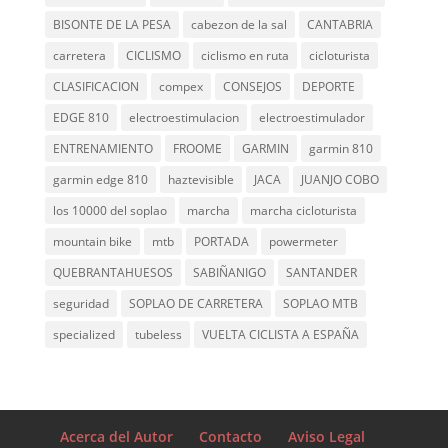
BISONTE DE LA PESA
cabezon de la sal
CANTABRIA
carretera
CICLISMO
ciclismo en ruta
cicloturista
CLASIFICACION
compex
CONSEJOS
DEPORTE
EDGE 810
electroestimulacion
electroestimulador
ENTRENAMIENTO
FROOME
GARMIN
garmin 810
garmin edge 810
haztevisible
JACA
JUANJO COBO
los 10000 del soplao
marcha
marcha cicloturista
mountain bike
mtb
PORTADA
powermeter
QUEBRANTAHUESOS
SABIÑANIGO
SANTANDER
seguridad
SOPLAO DE CARRETERA
SOPLAO MTB
specialized
tubeless
VUELTA CICLISTA A ESPAÑA
Acerca del Autor
Contacto
Aviso Legal