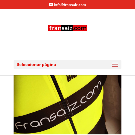
info@fransaiz.com
#haztevisible
por
fransaiz
|
Abr 27, 2016
|
0 Comentarios
Seleccionar página