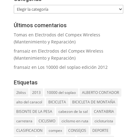
Categorías
Últimos comentarios
Tomas
en
Electrodos del Compex Wireless
(Mantenimiento y Reparación)
fransaiz
en
Electrodos del Compex Wireless
(Mantenimiento y Reparación)
fransaiz
en
Los 10000 del soplao edición 2012
Etiquetas
2bliss
2013
10000 del soplao
ALBERTO CONTADOR
alto del caracol
BICICLETA
BICICLETA DE MONTAÑA
BISONTE DE LA PESA
cabezon de la sal
CANTABRIA
carretera
CICLISMO
ciclismo en ruta
cicloturista
CLASIFICACION
compex
CONSEJOS
DEPORTE