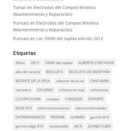
Tomas
en
Electrodos del Compex Wireless
(Mantenimiento y Reparación)
fransaiz
en
Electrodos del Compex Wireless
(Mantenimiento y Reparación)
fransaiz
en
Los 10000 del soplao edición 2012
Etiquetas
2bliss
2013
10000 del soplao
ALBERTO CONTADOR
alto del caracol
BICICLETA
BICICLETA DE MONTAÑA
BISONTE DE LA PESA
cabezon de la sal
CANTABRIA
carretera
CICLISMO
ciclismo en ruta
cicloturista
CLASIFICACION
compex
CONSEJOS
DEPORTE
EDGE 810
electroestimulacion
electroestimulador
ENTRENAMIENTO
FROOME
GARMIN
garmin 810
garmin edge 810
haztevisible
JACA
JUANJO COBO