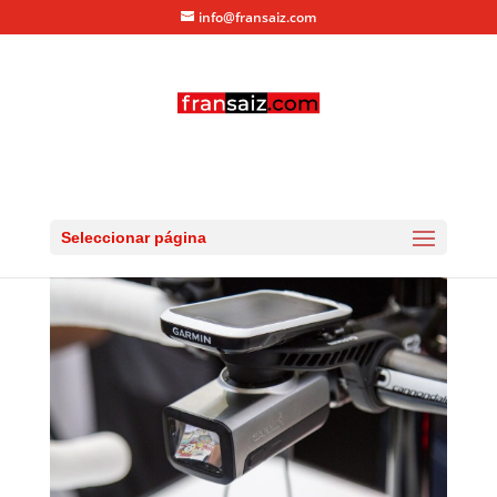
info@fransaiz.com
IMG_6934
por
fransaiz
|
Abr 14, 2016
|
0 Comentarios
Seleccionar página