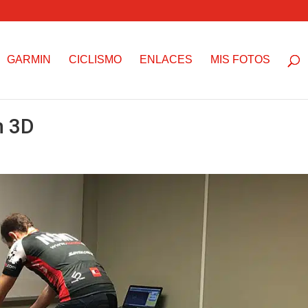
GARMIN
CICLISMO
ENLACES
MIS FOTOS
n 3D