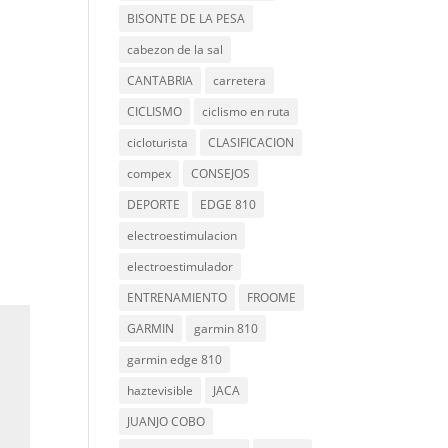
BISONTE DE LA PESA
cabezon de la sal
CANTABRIA
carretera
CICLISMO
ciclismo en ruta
cicloturista
CLASIFICACION
compex
CONSEJOS
DEPORTE
EDGE 810
electroestimulacion
electroestimulador
ENTRENAMIENTO
FROOME
GARMIN
garmin 810
garmin edge 810
haztevisible
JACA
JUANJO COBO