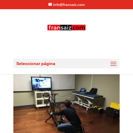
info@fransaiz.com
estudio05
por
fransaiz
|
Feb 22, 2016
|
0 Comentarios
Seleccionar página