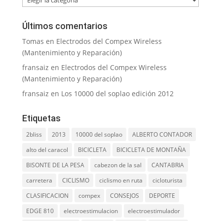
Últimos comentarios
Tomas
en
Electrodos del Compex Wireless
(Mantenimiento y Reparación)
fransaiz
en
Electrodos del Compex Wireless
(Mantenimiento y Reparación)
fransaiz
en
Los 10000 del soplao edición 2012
Etiquetas
2bliss
2013
10000 del soplao
ALBERTO CONTADOR
alto del caracol
BICICLETA
BICICLETA DE MONTAÑA
BISONTE DE LA PESA
cabezon de la sal
CANTABRIA
carretera
CICLISMO
ciclismo en ruta
cicloturista
CLASIFICACION
compex
CONSEJOS
DEPORTE
EDGE 810
electroestimulacion
electroestimulador