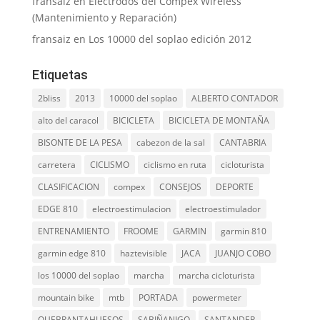
fransaiz
en
Electrodos del Compex Wireless
(Mantenimiento y Reparación)
fransaiz
en
Los 10000 del soplao edición 2012
Etiquetas
2bliss
2013
10000 del soplao
ALBERTO CONTADOR
alto del caracol
BICICLETA
BICICLETA DE MONTAÑA
BISONTE DE LA PESA
cabezon de la sal
CANTABRIA
carretera
CICLISMO
ciclismo en ruta
cicloturista
CLASIFICACION
compex
CONSEJOS
DEPORTE
EDGE 810
electroestimulacion
electroestimulador
ENTRENAMIENTO
FROOME
GARMIN
garmin 810
garmin edge 810
haztevisible
JACA
JUANJO COBO
los 10000 del soplao
marcha
marcha cicloturista
mountain bike
mtb
PORTADA
powermeter
QUEBRANTAHUESOS
SABIÑANIGO
SANTANDER