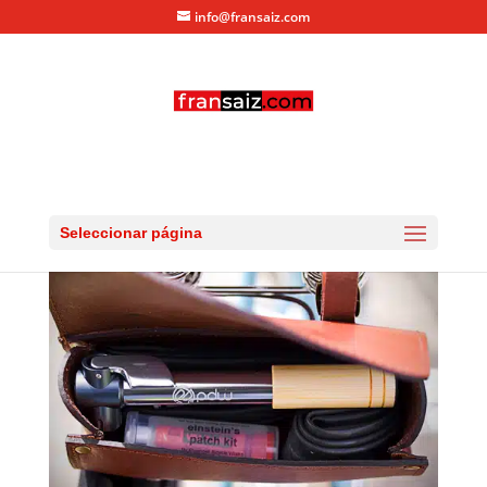
info@fransaiz.com
michaels-saddle-pouch
por
fransaiz
|
Dic 15, 2015
|
0 Comentarios
Seleccionar página