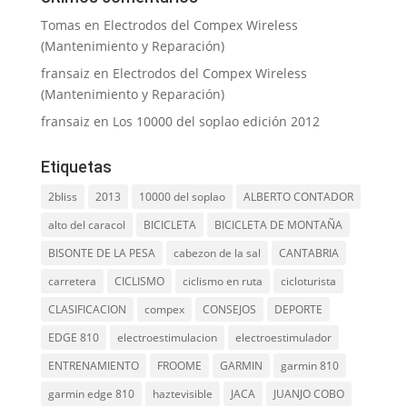
Tomas
en
Electrodos del Compex Wireless
(Mantenimiento y Reparación)
fransaiz
en
Electrodos del Compex Wireless
(Mantenimiento y Reparación)
fransaiz
en
Los 10000 del soplao edición 2012
Etiquetas
2bliss
2013
10000 del soplao
ALBERTO CONTADOR
alto del caracol
BICICLETA
BICICLETA DE MONTAÑA
BISONTE DE LA PESA
cabezon de la sal
CANTABRIA
carretera
CICLISMO
ciclismo en ruta
cicloturista
CLASIFICACION
compex
CONSEJOS
DEPORTE
EDGE 810
electroestimulacion
electroestimulador
ENTRENAMIENTO
FROOME
GARMIN
garmin 810
garmin edge 810
haztevisible
JACA
JUANJO COBO