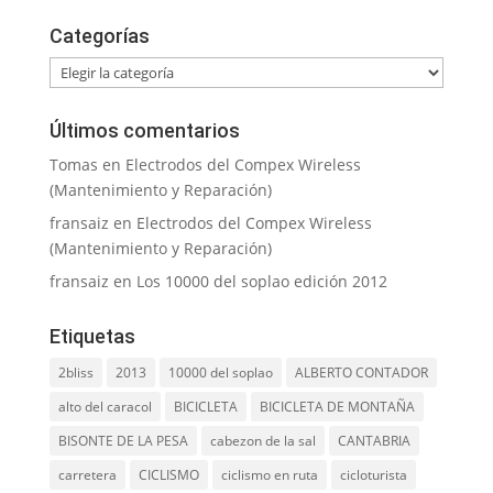
Categorías
Categorías
Últimos comentarios
Tomas
en
Electrodos del Compex Wireless
(Mantenimiento y Reparación)
fransaiz
en
Electrodos del Compex Wireless
(Mantenimiento y Reparación)
fransaiz
en
Los 10000 del soplao edición 2012
Etiquetas
2bliss
2013
10000 del soplao
ALBERTO CONTADOR
alto del caracol
BICICLETA
BICICLETA DE MONTAÑA
BISONTE DE LA PESA
cabezon de la sal
CANTABRIA
carretera
CICLISMO
ciclismo en ruta
cicloturista