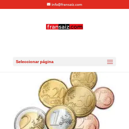
info@fransaiz.com
euros
por
fransaiz
|
Dic 15, 2015
|
0 Comentarios
Seleccionar página